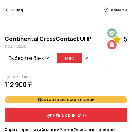
Назад
Алматы
Гарантия на 1 год
Continental CrossContact UHP
5
Шиномонтаж в подарок
Код: 10250
Выберите банк
мес
Цена за 1 шт.
112 900 ₸
Доставка до десяти дней
Купить в один клик
Характеристики
Аналоги
Бренд
Описание
Наличие