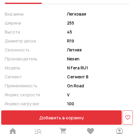
Вид шины
Легковая
Ширина
255
Высота
45
Диаметр диска
R19
Сезонность
Летняя
Производитель
Nexen
Модель
N Fera RU1
Сегмент
Сегмент B
Применяемость
On Road
Индекс скорости
V
Индекс нагрузки
100
Добавить в корзину