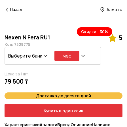
Назад
Алматы
Скидка - 30%
Nexen N Fera RU1
5
Код: 7529775
Выберите банк
мес
Цена за 1 шт.
79 500 ₸
Доставка до десяти дней
Купить в один клик
Характеристики
Аналоги
Бренд
Описание
Наличие