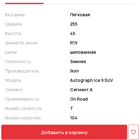
Вид шины
Легковая
Ширина
255
Высота
45
Диаметр диска
R19
Шипы
шипованная
Сезонность
Зимняя
Производитель
Ikon
Модель
Autograph Ice 9 SUV
Сегмент
Сегмент A
Применяемость
On Road
Индекс скорости
T
Индекс нагрузки
104
Добавить в корзину