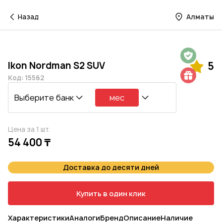
Назад
Алматы
Гарантия на 1 год
Ikon Nordman S2 SUV
5
Шиномонтаж в подарок
Код: 15562
Выберите банк
мес
Цена за 1 шт.
54 400 ₸
Доставка до десяти дней
Купить в один клик
Характеристики
Аналоги
Бренд
Описание
Наличие