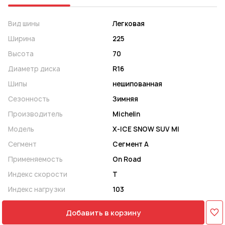
Вид шины
Легковая
Ширина
225
Высота
70
Диаметр диска
R16
Шипы
нешипованная
Сезонность
Зимняя
Производитель
Michelin
Модель
X-ICE SNOW SUV MI
Сегмент
Сегмент A
Применяемость
On Road
Индекс скорости
T
Индекс нагрузки
103
Добавить в корзину