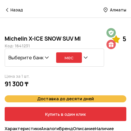
Назад
Алматы
Гарантия на 1 год
Michelin X-ICE SNOW SUV MI
5
Шиномонтаж в подарок
Код: 1641231
Выберите банк
мес
Цена за 1 шт.
91 300 ₸
Доставка до десяти дней
Купить в один клик
Характеристики
Аналоги
Бренд
Описание
Наличие