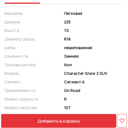
Вид шины
Легковая
Ширина
225
Высота
70
Диаметр диска
R16
Шипы
нешипованная
Сезонность
Зимняя
Производитель
Ikon
Модель
Character Snow 2 SUV
Сегмент
Сегмент A
Применяемость
On Road
Индекс скорости
R
Индекс нагрузки
107
Добавить в корзину