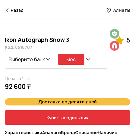
Назад
Алматы
Гарантия на 1 год
Ikon Autograph Snow 3
5
Шиномонтаж в подарок
Код: 8518707
Выберите банк
мес
Цена за 1 шт.
92 600 ₸
Доставка до десяти дней
Купить в один клик
Характеристики
Аналоги
Бренд
Описание
Наличие