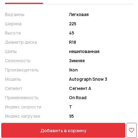
Вид шины
Легковая
Ширина
225
Высота
45
Диаметр диска
R18
Шипы
нешипованная
Сезонность
Зимняя
Производитель
Ikon
Модель
Autograph Snow 3
Сегмент
Сегмент A
Применяемость
On Road
Индекс скорости
T
Индекс нагрузки
95
Добавить в корзину