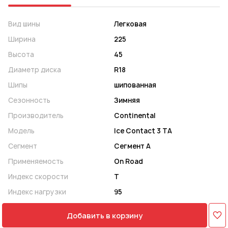
Вид шины
Легковая
Ширина
225
Высота
45
Диаметр диска
R18
Шипы
шипованная
Сезонность
Зимняя
Производитель
Continental
Модель
Ice Contact 3 TA
Сегмент
Сегмент A
Применяемость
On Road
Индекс скорости
T
Индекс нагрузки
95
Добавить в корзину