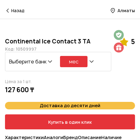
Назад
Алматы
Гарантия на 1 год
Continental Ice Contact 3 TA
5
Шиномонтаж в подарок
Код: 10509997
Выберите банк
мес
Цена за 1 шт.
127 600 ₸
Доставка до десяти дней
Купить в один клик
Характеристики
Аналоги
Бренд
Описание
Наличие