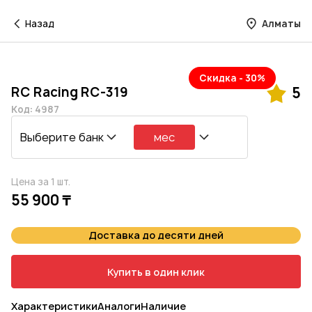
Назад
Алматы
Скидка - 30%
RC Racing RC-319
5
Код: 4987
Выберите банк
мес
Цена за 1 шт.
55 900 ₸
Доставка до десяти дней
Купить в один клик
Характеристики
Аналоги
Наличие