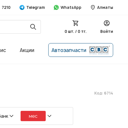
7210
Telegram
WhatsApp
Алматы
0 шт. / 0 тг.
Войти
вис
Акции
Автозапчасти
Код: 6714
банк
мес