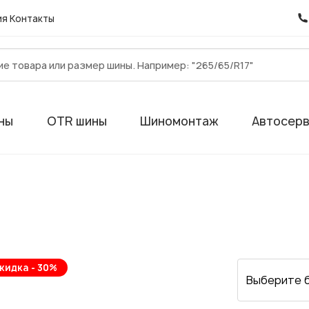
ия
Контакты
ны
OTR шины
Шиномонтаж
Автосер
кидка - 30%
Выберите 