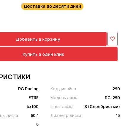
Доставка до десяти дней
Добавить в корзину
Купить в один клик
РИСТИКИ
RC Racing
Код дизайна
290
ET35
Модель диска
RC-290
4x100
Цвет диска
S (Серебристый)
цы диска
60.1
Диаметр диска
15
6