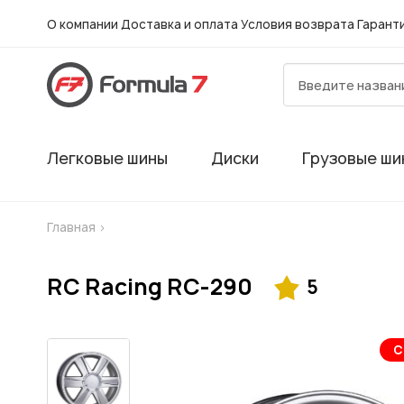
О компании
Доставка и оплата
Условия возврата
Гарант
Легковые шины
Диски
Грузовые ши
Главная
>
RC Racing RC-290
5
С