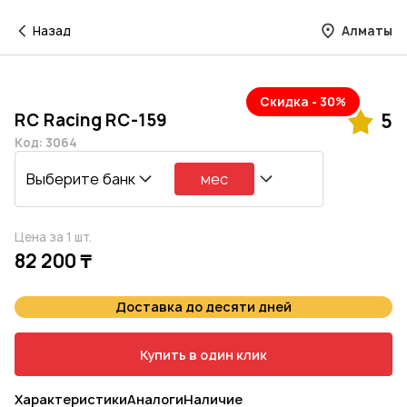
Назад
Алматы
Скидка - 30%
RC Racing RC-159
5
Код: 3064
Выберите банк
мес
Цена за 1 шт.
82 200 ₸
Доставка до десяти дней
Купить в один клик
Характеристики
Аналоги
Наличие