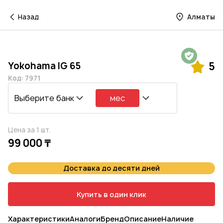
Назад
Алматы
Гарантия на 1 год
Yokohama IG 65
5
Код: 7971
Выберите банк
мес
Цена за 1 шт.
99 000 ₸
Доставка до десяти дней
Купить в один клик
Характеристики
Аналоги
Бренд
Описание
Наличие