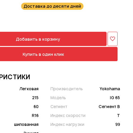
Доставка до десяти дней
Добавить в корзину
Купить в один клик
РИСТИКИ
Легковая
Производитель
Yokohama
215
Модель
IG 65
60
Сегмент
Сегмент B
R16
Индекс скорости
T
шипованная
Индекс нагрузки
99