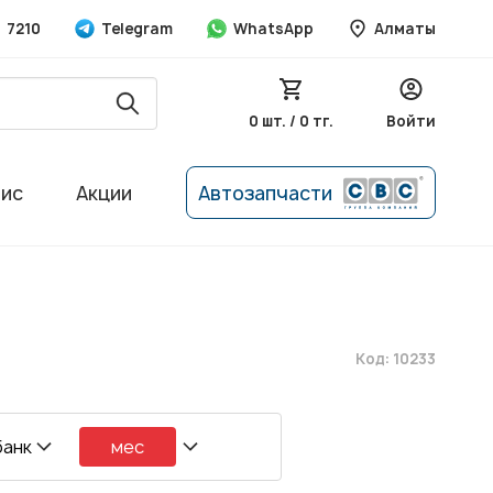
7210
Telegram
WhatsApp
Алматы
0 шт. / 0 тг.
Войти
вис
Акции
Автозапчасти
Код: 10233
банк
мес