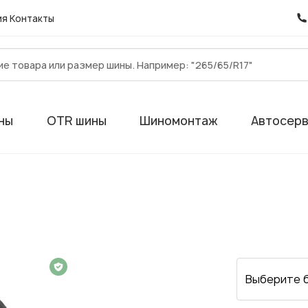
ия
Контакты
ны
OTR шины
Шиномонтаж
Автосер
 на 1 год
Выберите 