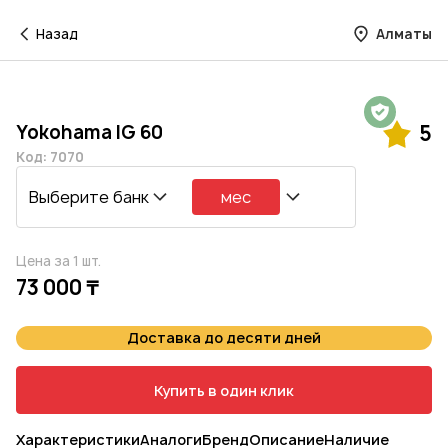
Назад
Алматы
Гарантия на 1 год
Yokohama IG 60
5
Код: 7070
Выберите банк
мес
Цена за 1 шт.
73 000 ₸
Доставка до десяти дней
Купить в один клик
Характеристики
Аналоги
Бренд
Описание
Наличие