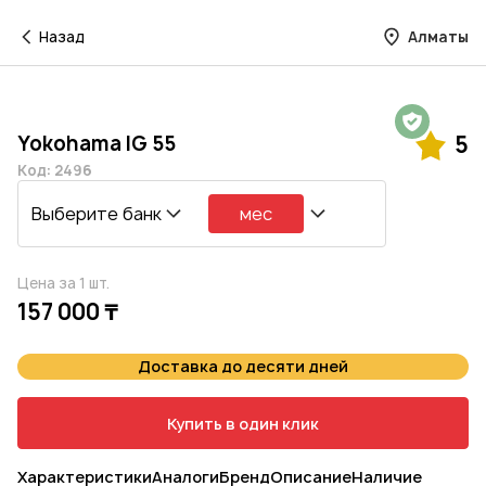
Назад
Алматы
Гарантия на 1 год
Yokohama IG 55
5
Код: 2496
Выберите банк
мес
Цена за 1 шт.
157 000 ₸
Доставка до десяти дней
Купить в один клик
Характеристики
Аналоги
Бренд
Описание
Наличие