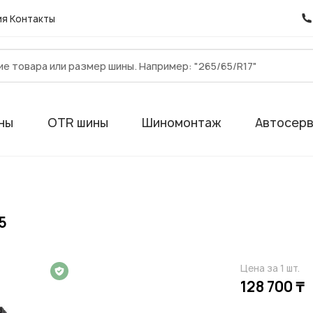
ия
Контакты
ны
OTR шины
Шиномонтаж
Автосер
5
Цена за 1 шт.
 на 1 год
128 700 ₸