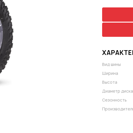
ХАРАКТЕ
Вид шины
Ширина
Высота
Диаметр диска
Сезонность
Производител