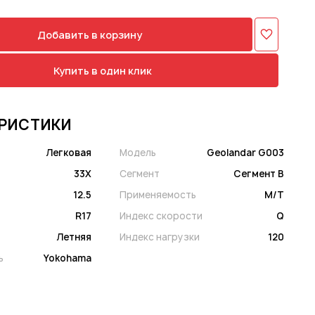
Добавить в корзину
Купить в один клик
РИСТИКИ
Легковая
Модель
Geolandar G003
33X
Сегмент
Сегмент B
12.5
Применяемость
M/T
R17
Индекс скорости
Q
Летняя
Индекс нагрузки
120
ь
Yokohama