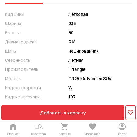
Вид шины
Легковая
Ширина
235
Высота
60
Диаметр диска
R18
Шипы
нешипованная
Сезонность
Летняя
Производитель
Triangle
Модель
TR259 Advantex SUV
Индекс скорости
W
Индекс нагрузки
107
Добавить в корзину
Главная
Категории
Корзина
Избранное
Войти