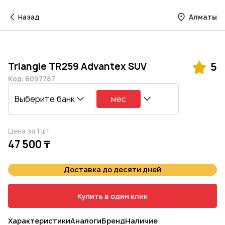
Назад
Алматы
Triangle TR259 Advantex SUV
5
Код: 6097787
Выберите банк
мес
Цена за 1 шт.
47 500 ₸
Доставка до десяти дней
Купить в один клик
Характеристики
Аналоги
Бренд
Наличие