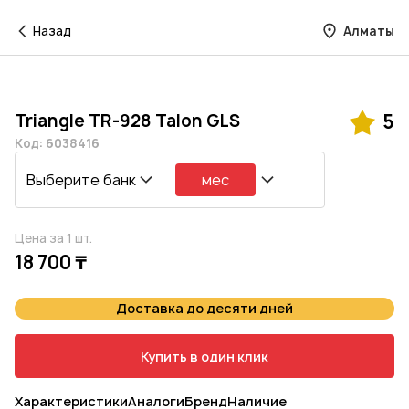
Назад
Алматы
Triangle TR-928 Talon GLS
5
Код: 6038416
Выберите банк
мес
Цена за 1 шт.
18 700 ₸
Доставка до десяти дней
Купить в один клик
Характеристики
Аналоги
Бренд
Наличие