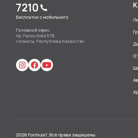
7210
К
Бесплатно с мобильного
Л
Головной офис:
Г
пр. Рыскулова 57В,
г.Алматы, Республика Казахстан
Д
O
Ш
А
Х
2026 Formula7. Все права защищены