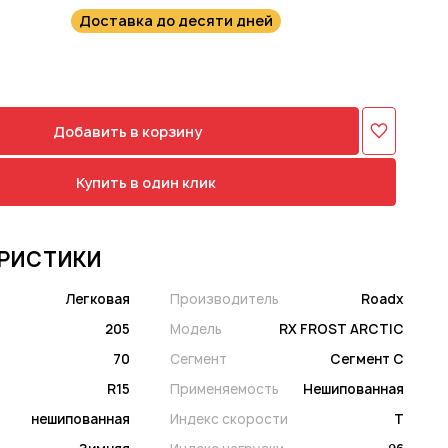
Доставка до десяти дней
Добавить в корзину
Купить в один клик
РИСТИКИ
Легковая
Производитель
Roadx
205
Модель
RX FROST ARCTIC
70
Сегмент
Сегмент C
R15
Применяемость
Нешипованная
нешипованная
Индекс скорости
T