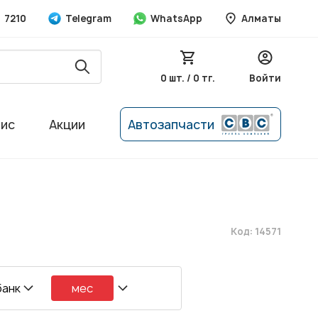
7210
Telegram
WhatsApp
Алматы
0 шт. / 0 тг.
Войти
вис
Акции
Автозапчасти
Код: 14571
банк
мес