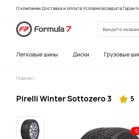
О компании
Доставка и оплата
Условия возврата
Гарант
Легковые шины
Диски
Грузовые ши
Главная
>
Pirelli Winter Sottozero 3
5
Шиномонтаж в
С