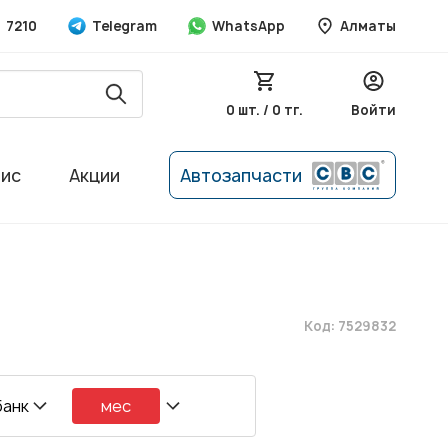
7210
Telegram
WhatsApp
Алматы
0 шт. / 0 тг.
Войти
вис
Акции
Автозапчасти
Код: 7529832
банк
мес