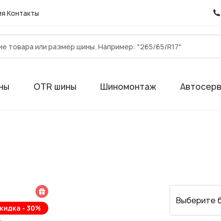
ия
Контакты
ны
OTR шины
Шиномонтаж
Автосер
 подарок
Выберите 
кидка - 30%