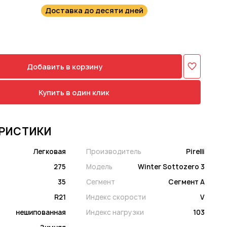
Доставка до десяти дней
Добавить в корзину
Купить в один клик
РИСТИКИ
Легковая
Производитель
Pirelli
275
Модель
Winter Sottozero 3
35
Сегмент
Сегмент A
R21
Индекс скорости
V
нешипованная
Индекс нагрузки
103