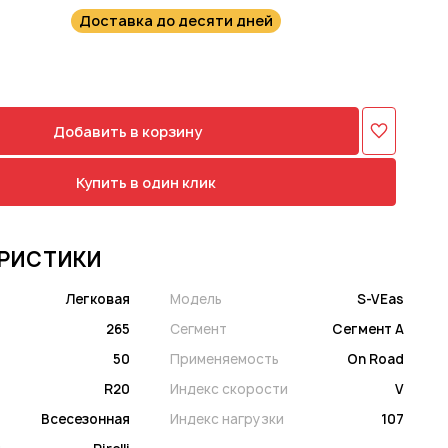
Доставка до десяти дней
Добавить в корзину
Купить в один клик
РИСТИКИ
Легковая
Модель
S-VEas
265
Сегмент
Сегмент A
50
Применяемость
On Road
R20
Индекс скорости
V
Всесезонная
Индекс нагрузки
107