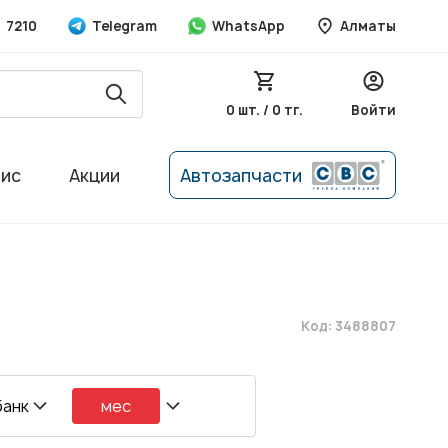
7210
Telegram
WhatsApp
Алматы
0 шт. / 0 тг.
Войти
вис
Акции
Автозапчасти
Код: 3488807
банк
мес