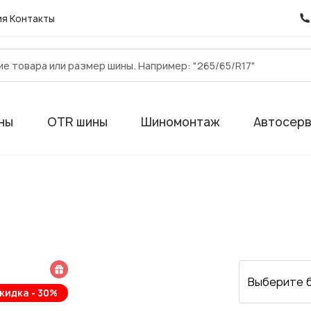
ия
Контакты
ны
OTR шины
Шиномонтаж
Автосер
 подарок
Выберите 
кидка - 30%