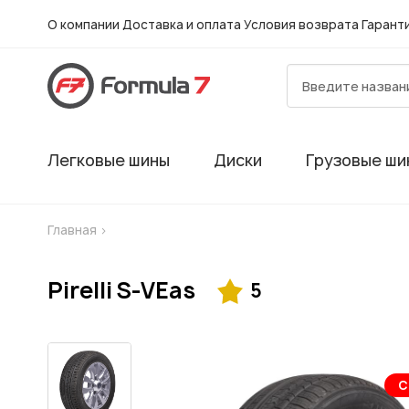
О компании
Доставка и оплата
Условия возврата
Гарант
Легковые шины
Диски
Грузовые ши
Главная
>
Pirelli S-VEas
5
Шиномонтаж в
С