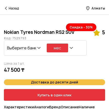
Назад
Алматы
Скидка - 30%
Nokian Tyres Nordman RS2 SUV
5
Код: 7529793
Выберите банк
мес
Цена за 1 шт.
47 500 ₸
Доставка до десяти дней
Купить в один клик
Характеристики
Аналоги
Бренд
Описание
Наличие