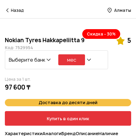
Назад
Алматы
Скидка - 30%
Nokian Tyres Hakkapeliitta 9
5
Код: 7529954
Выберите банк
мес
Цена за 1 шт.
97 600 ₸
Доставка до десяти дней
Купить в один клик
Характеристики
Аналоги
Бренд
Описание
Наличие