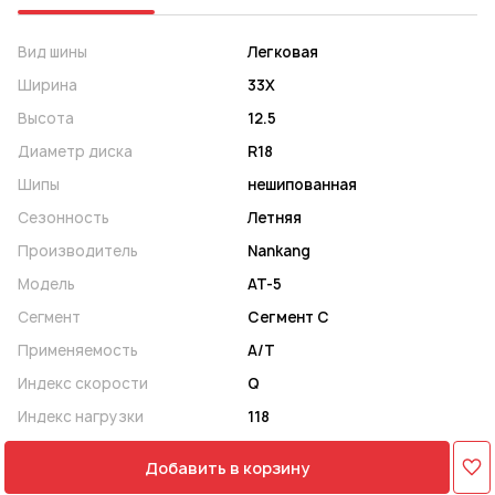
Вид шины
Легковая
Ширина
33X
Высота
12.5
Диаметр диска
R18
Шипы
нешипованная
Сезонность
Летняя
Производитель
Nankang
Модель
AT-5
Сегмент
Сегмент C
Применяемость
A/T
Индекс скорости
Q
Индекс нагрузки
118
Добавить в корзину