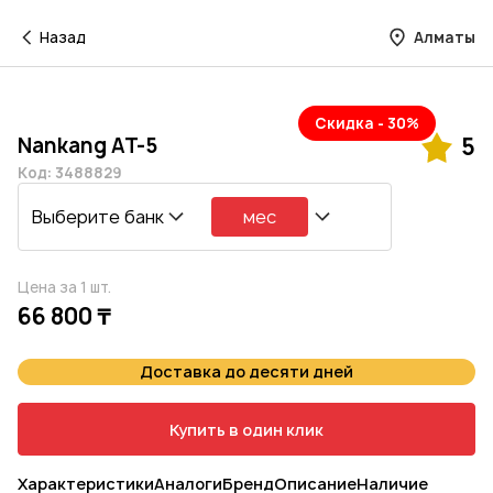
Назад
Алматы
Скидка - 30%
Nankang AT-5
5
Код: 3488829
Выберите банк
мес
Цена за 1 шт.
66 800 ₸
Доставка до десяти дней
Купить в один клик
Характеристики
Аналоги
Бренд
Описание
Наличие