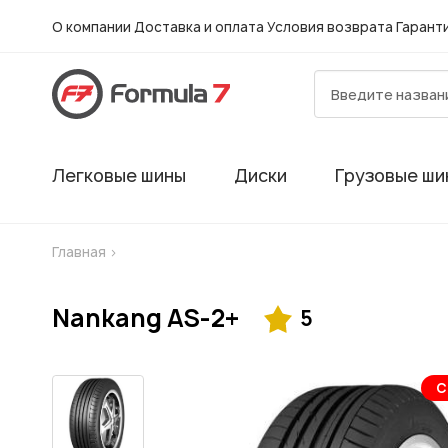
О компании
Доставка и оплата
Условия возврата
Гарант
Легковые шины
Диски
Грузовые ши
Главная
>
Nankang AS-2+
5
С