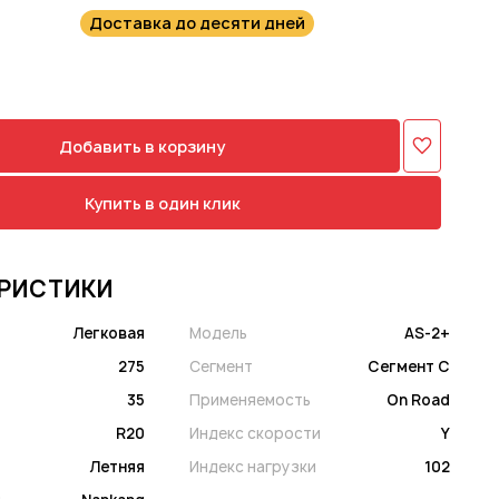
Доставка до десяти дней
Добавить в корзину
Купить в один клик
РИСТИКИ
Легковая
Модель
AS-2+
275
Сегмент
Сегмент C
35
Применяемость
On Road
R20
Индекс скорости
Y
Летняя
Индекс нагрузки
102