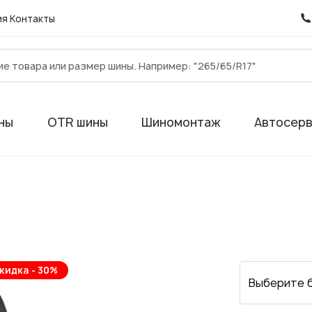
ия
Контакты
ны
OTR шины
Шиномонтаж
Автосер
кидка - 30%
Выберите 