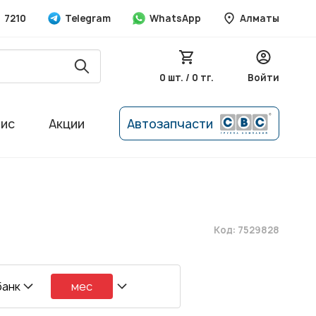
7210
Telegram
WhatsApp
Алматы
0 шт. / 0 тг.
Войти
вис
Акции
Автозапчасти
Код: 7529828
банк
мес