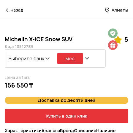
Назад
Алматы
Гарантия на 1 год
Michelin X-ICE Snow SUV
5
Шиномонтаж в подарок
Код: 10512789
Выберите банк
мес
Цена за 1 шт.
156 550 ₸
Доставка до десяти дней
Купить в один клик
Характеристики
Аналоги
Бренд
Описание
Наличие