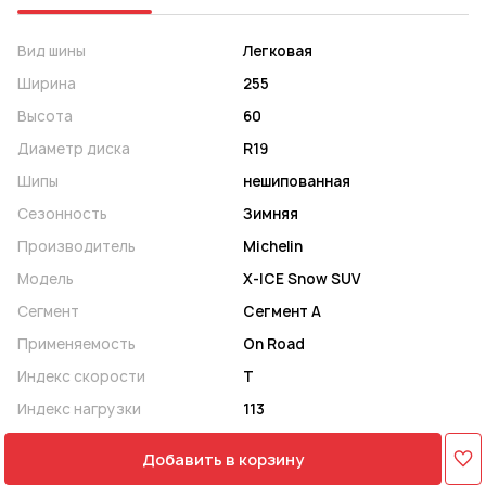
Вид шины
Легковая
Ширина
255
Высота
60
Диаметр диска
R19
Шипы
нешипованная
Сезонность
Зимняя
Производитель
Michelin
Модель
X-ICE Snow SUV
Сегмент
Сегмент A
Применяемость
On Road
Индекс скорости
T
Индекс нагрузки
113
Добавить в корзину