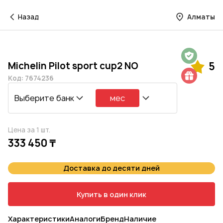
Назад
Алматы
Гарантия на 1 год
Michelin Pilot sport cup2 NO
5
Шиномонтаж в подарок
Код: 7674236
Выберите банк
мес
Цена за 1 шт.
333 450 ₸
Доставка до десяти дней
Купить в один клик
Характеристики
Аналоги
Бренд
Наличие