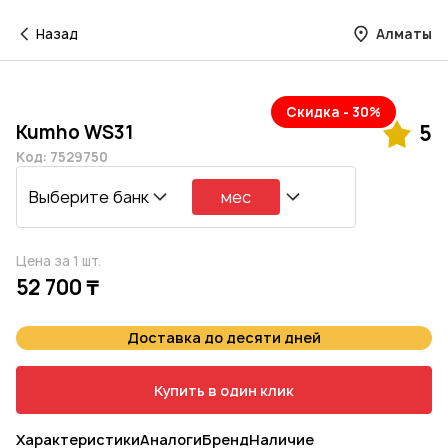
Назад
Алматы
Скидка - 30%
Kumho WS31
5
Код: 7529750
Выберите банк
мес
Цена за 1 шт.
52 700 ₸
Доставка до десяти дней
Купить в один клик
Характеристики
Аналоги
Бренд
Наличие