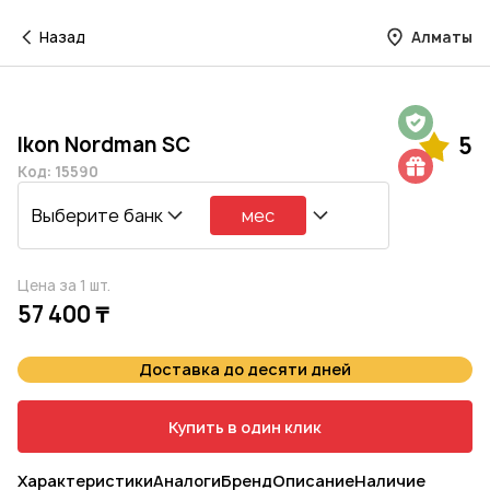
Назад
Алматы
Гарантия на 1 год
Ikon Nordman SC
5
Шиномонтаж в подарок
Код: 15590
Выберите банк
мес
Цена за 1 шт.
57 400 ₸
Доставка до десяти дней
Купить в один клик
Характеристики
Аналоги
Бренд
Описание
Наличие