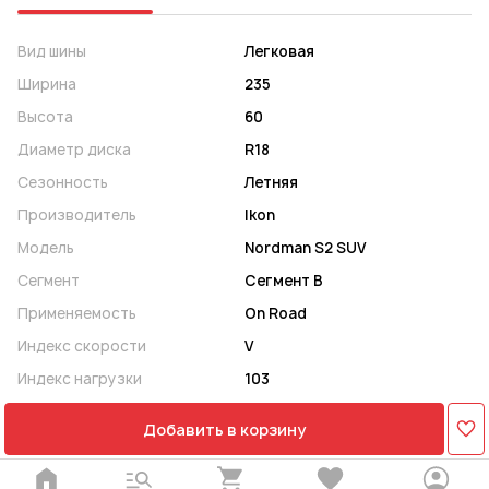
Вид шины
Легковая
Ширина
235
Высота
60
Диаметр диска
R18
Сезонность
Летняя
Производитель
Ikon
Модель
Nordman S2 SUV
Сегмент
Сегмент B
Применяемость
On Road
Индекс скорости
V
Индекс нагрузки
103
Добавить в корзину