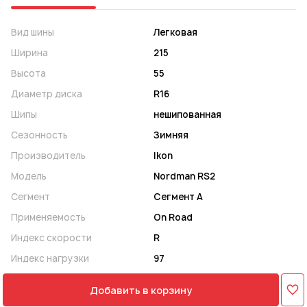
Вид шины
Легковая
Ширина
215
Высота
55
Диаметр диска
R16
Шипы
нешипованная
Сезонность
Зимняя
Производитель
Ikon
Модель
Nordman RS2
Сегмент
Сегмент A
Применяемость
On Road
Индекс скорости
R
Индекс нагрузки
97
Добавить в корзину