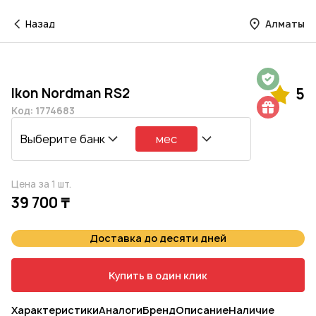
Назад
Алматы
Гарантия на 1 год
Ikon Nordman RS2
5
Шиномонтаж в подарок
Код: 1774683
Выберите банк
мес
Цена за 1 шт.
39 700 ₸
Доставка до десяти дней
Купить в один клик
Характеристики
Аналоги
Бренд
Описание
Наличие