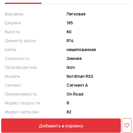
Вид шины
Легковая
Ширина
185
Высота
60
Диаметр диска
R14
Шипы
нешипованная
Сезонность
Зимняя
Производитель
Ikon
Модель
Nordman RS2
Сегмент
Сегмент A
Применяемость
On Road
Индекс скорости
R
Индекс нагрузки
82
Добавить в корзину