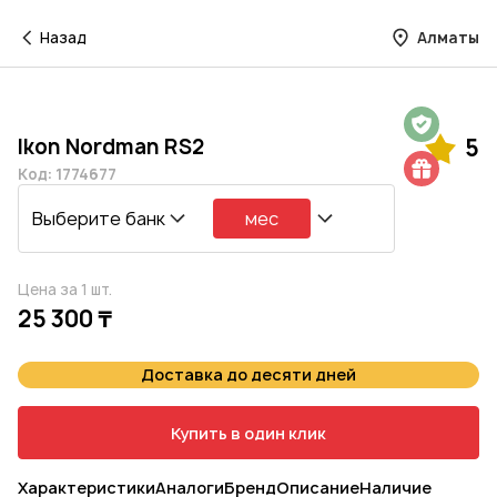
Назад
Алматы
Гарантия на 1 год
Ikon Nordman RS2
5
Шиномонтаж в подарок
Код: 1774677
Выберите банк
мес
Цена за 1 шт.
25 300 ₸
Доставка до десяти дней
Купить в один клик
Характеристики
Аналоги
Бренд
Описание
Наличие