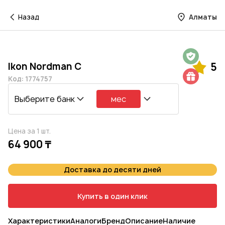
Назад
Алматы
Гарантия на 1 год
Ikon Nordman C
5
Шиномонтаж в подарок
Код: 1774757
Выберите банк
мес
Цена за 1 шт.
64 900 ₸
Доставка до десяти дней
Купить в один клик
Характеристики
Аналоги
Бренд
Описание
Наличие