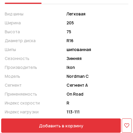
Вид шины
Легковая
Ширина
205
Высота
75
Диаметр диска
R16
Шипы
шипованная
Сезонность
Зимняя
Производитель
Ikon
Модель
Nordman C
Сегмент
Сегмент A
Применяемость
On Road
Индекс скорости
R
Индекс нагрузки
113-111
Добавить в корзину