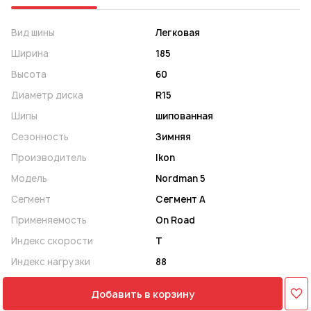
Вид шины
Легковая
Ширина
185
Высота
60
Диаметр диска
R15
Шипы
шипованная
Сезонность
Зимняя
Производитель
Ikon
Модель
Nordman 5
Сегмент
Сегмент A
Применяемость
On Road
Индекс скорости
T
Индекс нагрузки
88
Добавить в корзину