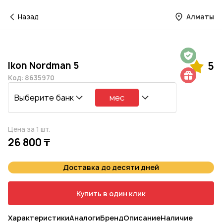
Назад
Алматы
Гарантия на 1 год
Ikon Nordman 5
5
Шиномонтаж в подарок
Код: 8635970
Выберите банк
мес
Цена за 1 шт.
26 800 ₸
Доставка до десяти дней
Купить в один клик
Характеристики
Аналоги
Бренд
Описание
Наличие