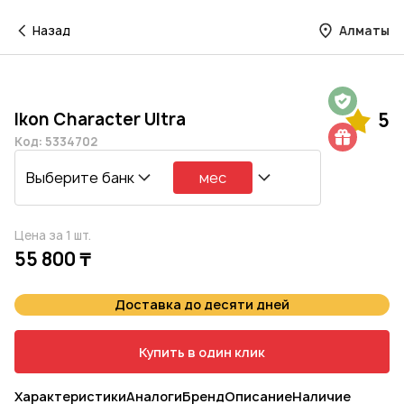
Назад
Алматы
Гарантия на 1 год
Ikon Character Ultra
5
Шиномонтаж в подарок
Код: 5334702
Выберите банк
мес
Цена за 1 шт.
55 800 ₸
Доставка до десяти дней
Купить в один клик
Характеристики
Аналоги
Бренд
Описание
Наличие