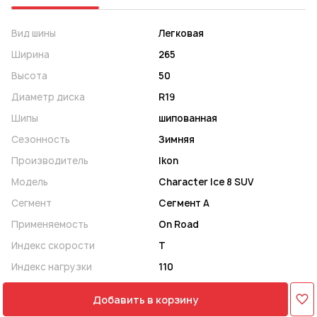
Вид шины
Легковая
Ширина
265
Высота
50
Диаметр диска
R19
Шипы
шипованная
Сезонность
Зимняя
Производитель
Ikon
Модель
Character Ice 8 SUV
Сегмент
Сегмент A
Применяемость
On Road
Индекс скорости
T
Индекс нагрузки
110
Добавить в корзину