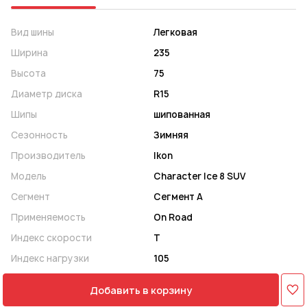
Вид шины
Легковая
Ширина
235
Высота
75
Диаметр диска
R15
Шипы
шипованная
Сезонность
Зимняя
Производитель
Ikon
Модель
Character Ice 8 SUV
Сегмент
Сегмент A
Применяемость
On Road
Индекс скорости
T
Индекс нагрузки
105
Добавить в корзину