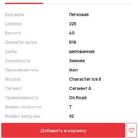
Вид шины
Легковая
Ширина
225
Высота
40
Диаметр диска
R18
Шипы
шипованная
Сезонность
Зимняя
Производитель
Ikon
Модель
Character Ice 8
Сегмент
Сегмент A
Применяемость
On Road
Индекс скорости
T
Индекс нагрузки
92
Добавить в корзину