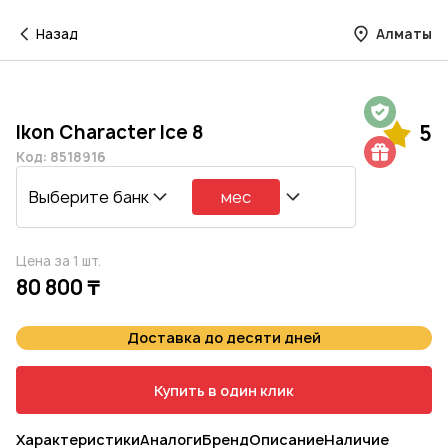
Назад
Алматы
Гарантия на 1 год
Ikon Character Ice 8
5
Шиномонтаж в подарок
Код: 8518916
Выберите банк
мес
Цена за 1 шт.
80 800 ₸
Доставка до десяти дней
Купить в один клик
Характеристики
Аналоги
Бренд
Описание
Наличие