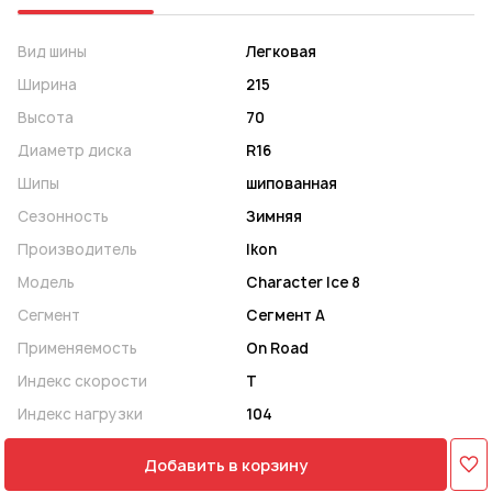
Вид шины
Легковая
Ширина
215
Высота
70
Диаметр диска
R16
Шипы
шипованная
Сезонность
Зимняя
Производитель
Ikon
Модель
Character Ice 8
Сегмент
Сегмент A
Применяемость
On Road
Индекс скорости
T
Индекс нагрузки
104
Добавить в корзину