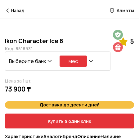
Назад
Алматы
Гарантия на 1 год
Ikon Character Ice 8
5
Шиномонтаж в подарок
Код: 8518931
Выберите банк
мес
Цена за 1 шт.
73 900 ₸
Доставка до десяти дней
Купить в один клик
Характеристики
Аналоги
Бренд
Описание
Наличие