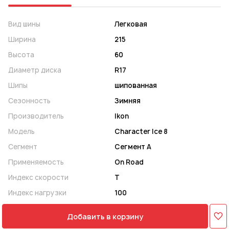
Вид шины
Легковая
Ширина
215
Высота
60
Диаметр диска
R17
Шипы
шипованная
Сезонность
Зимняя
Производитель
Ikon
Модель
Character Ice 8
Сегмент
Сегмент A
Применяемость
On Road
Индекс скорости
T
Индекс нагрузки
100
Добавить в корзину