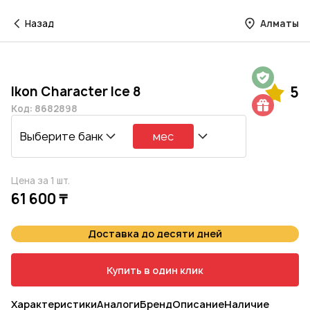
Назад
Алматы
Гарантия на 1 год
Ikon Character Ice 8
5
Шиномонтаж в подарок
Код: 8682898
Выберите банк
мес
Цена за 1 шт.
61 600 ₸
Доставка до десяти дней
Купить в один клик
Характеристики
Аналоги
Бренд
Описание
Наличие