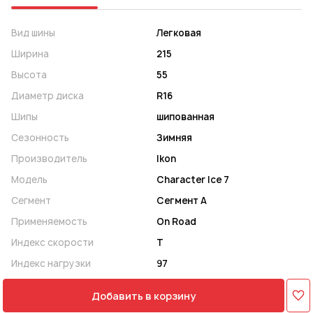
Вид шины
Легковая
Ширина
215
Высота
55
Диаметр диска
R16
Шипы
шипованная
Сезонность
Зимняя
Производитель
Ikon
Модель
Character Ice 7
Сегмент
Сегмент A
Применяемость
On Road
Индекс скорости
T
Индекс нагрузки
97
Добавить в корзину