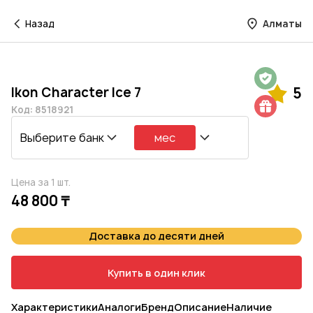
Назад
Алматы
Гарантия на 1 год
Ikon Character Ice 7
5
Шиномонтаж в подарок
Код: 8518921
Выберите банк
мес
Цена за 1 шт.
48 800 ₸
Доставка до десяти дней
Купить в один клик
Характеристики
Аналоги
Бренд
Описание
Наличие