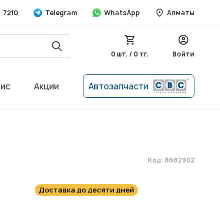
7210
Telegram
WhatsApp
Алматы
0 шт. / 0 тг.
Войти
вис
Акции
Автозапчасти
Код: 8682902
Доставка до десяти дней