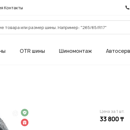
ия
Контакты
ны
OTR шины
Шиномонтаж
Автосер
Цена за 1 шт.
 на 1 год
33 800 ₸
 подарок