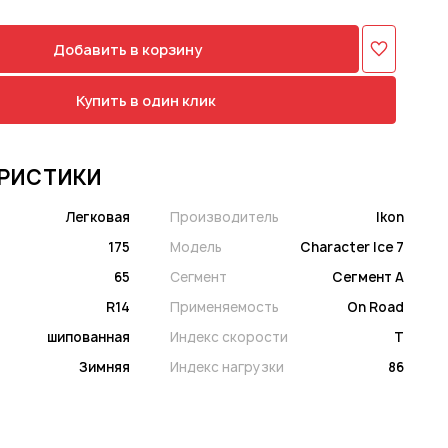
Добавить в корзину
Купить в один клик
РИСТИКИ
Легковая
Производитель
Ikon
175
Модель
Character Ice 7
65
Сегмент
Сегмент A
R14
Применяемость
On Road
шипованная
Индекс скорости
T
Зимняя
Индекс нагрузки
86