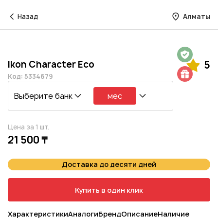
Назад
Алматы
Гарантия на 1 год
Ikon Character Eco
5
Шиномонтаж в подарок
Код: 5334679
Выберите банк
мес
Цена за 1 шт.
21 500 ₸
Доставка до десяти дней
Купить в один клик
Характеристики
Аналоги
Бренд
Описание
Наличие