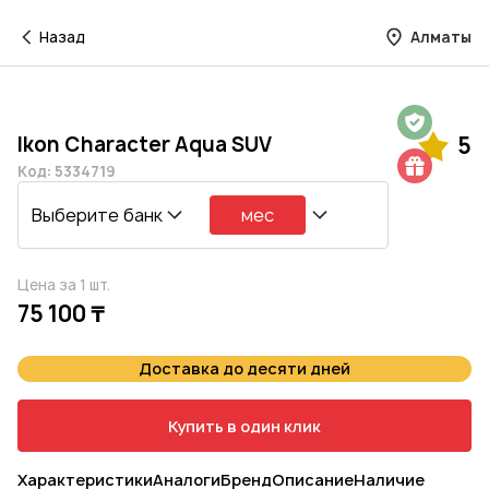
Назад
Алматы
Гарантия на 1 год
Ikon Character Aqua SUV
5
Шиномонтаж в подарок
Код: 5334719
Выберите банк
мес
Цена за 1 шт.
75 100 ₸
Доставка до десяти дней
Купить в один клик
Характеристики
Аналоги
Бренд
Описание
Наличие