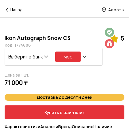
Назад
Алматы
Гарантия на 1 год
Ikon Autograph Snow C3
5
Шиномонтаж в подарок
Код: 1774606
Выберите банк
мес
Цена за 1 шт.
71 000 ₸
Доставка до десяти дней
Купить в один клик
Характеристики
Аналоги
Бренд
Описание
Наличие