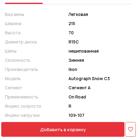
Вид шины
Легковая
Ширина
215
Высота
70
Диаметр диска
R15C
Шипы
нешипованная
Сезонность
Зимняя
Производитель
Ikon
Модель
Autograph Snow C3
Сегмент
Сегмент A
Применяемость
On Road
Индекс скорости
R
Индекс нагрузки
109-107
Добавить в корзину