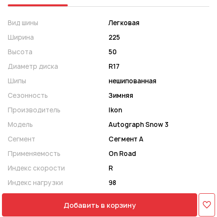
Вид шины
Легковая
Ширина
225
Высота
50
Диаметр диска
R17
Шипы
нешипованная
Сезонность
Зимняя
Производитель
Ikon
Модель
Autograph Snow 3
Сегмент
Сегмент A
Применяемость
On Road
Индекс скорости
R
Индекс нагрузки
98
Добавить в корзину