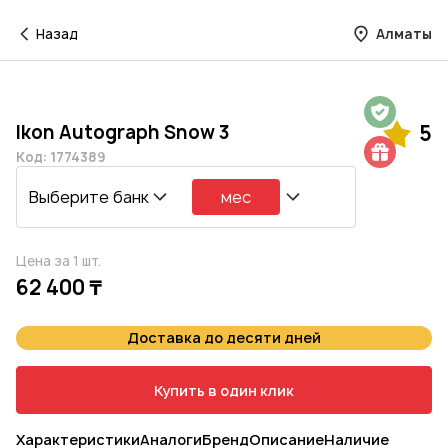
Назад
Алматы
Гарантия на 1 год
Ikon Autograph Snow 3
5
Шиномонтаж в подарок
Код: 1774389
Выберите банк
мес
Цена за 1 шт.
62 400 ₸
Доставка до десяти дней
Купить в один клик
Характеристики
Аналоги
Бренд
Описание
Наличие