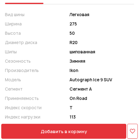
Вид шины
Легковая
Ширина
275
Высота
50
Диаметр диска
R20
Шипы
шипованная
Сезонность
Зимняя
Производитель
Ikon
Модель
Autograph Ice 9 SUV
Сегмент
Сегмент A
Применяемость
On Road
Индекс скорости
T
Индекс нагрузки
113
Добавить в корзину