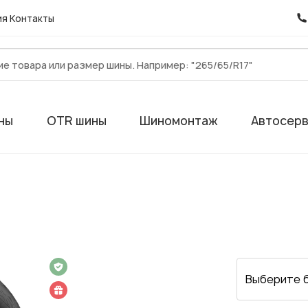
ия
Контакты
ны
OTR шины
Шиномонтаж
Автосер
 на 1 год
Выберите 
 подарок