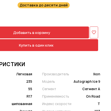
Доставка до десяти дней
Добавить в корзину
Купить в один клик
РИСТИКИ
Легковая
Производитель
Ikon
235
Модель
Autograph Ice 9
55
Сегмент
Сегмент A
R17
Применяемость
On Road
шипованная
Индекс скорости
T