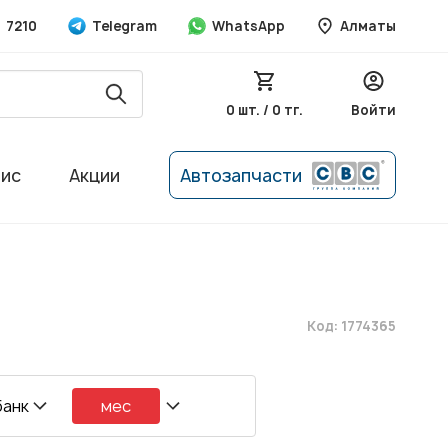
7210
Telegram
WhatsApp
Алматы
0 шт. / 0 тг.
Войти
вис
Акции
Автозапчасти
Код: 1774365
банк
мес