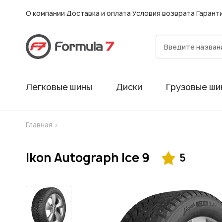
О компании
Доставка и оплата
Условия возврата
Гарант
Легковые шины
Диски
Грузовые ши
Главная
>
Ikon Autograph Ice 9
5
Гарантия
Шиномонтаж в