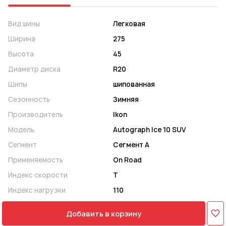
Вид шины
Легковая
Ширина
275
Высота
45
Диаметр диска
R20
Шипы
шипованная
Сезонность
Зимняя
Производитель
Ikon
Модель
Autograph Ice 10 SUV
Сегмент
Сегмент A
Применяемость
On Road
Индекс скорости
T
Индекс нагрузки
110
Добавить в корзину