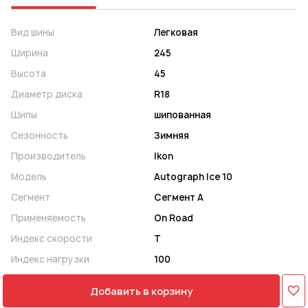
Вид шины
Легковая
Ширина
245
Высота
45
Диаметр диска
R18
Шипы
шипованная
Сезонность
Зимняя
Производитель
Ikon
Модель
Autograph Ice 10
Сегмент
Сегмент A
Применяемость
On Road
Индекс скорости
T
Индекс нагрузки
100
Добавить в корзину